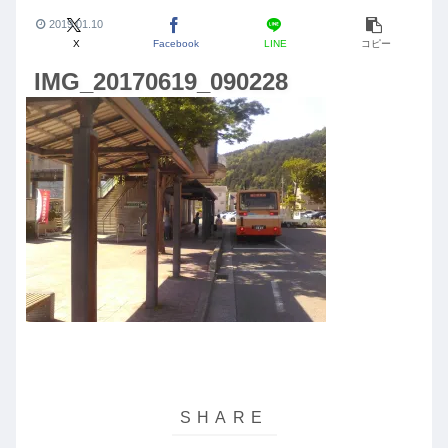
2019.01.10
X
Facebook
LINE
コピー
IMG_20170619_090228