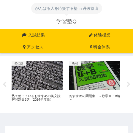
がんばる人を応援する塾 in 丹波篠山
学習塾Q
入試結果
体験授業
アクセス
料金体系
塾の話
教材
教
塾で使っているおすすめの英文読
おすすめの問題集 ～数学Ⅱ・B編
お
解問題集3選（2024年度版）
～