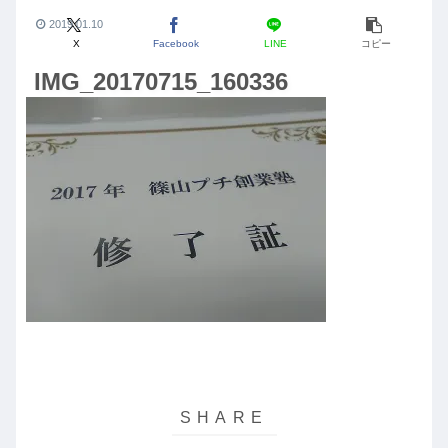
2019.01.10
X
Facebook
LINE
コピー
IMG_20170715_160336