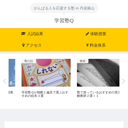
がんばる人を応援する塾 in 丹波篠山
学習塾Q
入試結果
体験授業
アクセス
料金体系
塾の話
教材
塾
業
学習塾Ｑが独断と偏見で選ぶおす
塾で使っているおすすめの英文読
数
すめの絵本３選
解教材２選＋１
メ