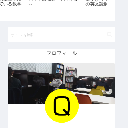
～
の英文読解教材２選＋１
の英文
（202
プロフィール