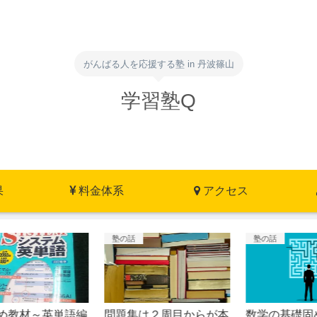
がんばる人を応援する塾 in 丹波篠山
学習塾Q
果
料金体系
アクセス
塾の話
塾の話
編
問題集は２周目からが本
数学の基礎固めに塾生に