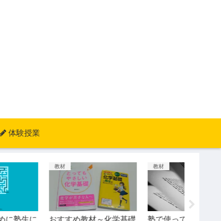
体験授業
教材
教材
塾の話
おすすめ教材～化学基礎
塾で使っているおすすめ
塾で使