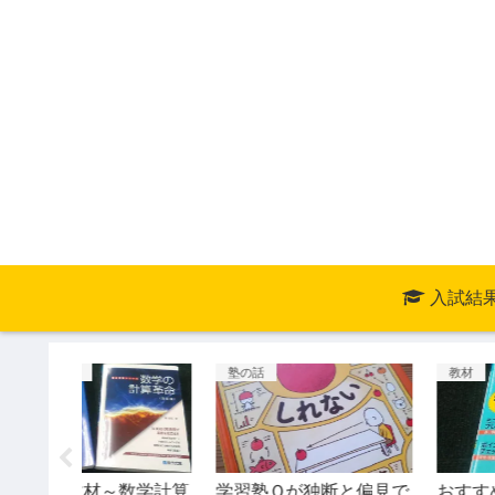
入試結
塾の話
教材
数学計算
学習塾Ｑが独断と偏見で
おすすめ教材～英単語