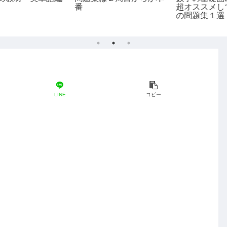
番
超オススメしている数学
の問題集１選
LINE
コピー