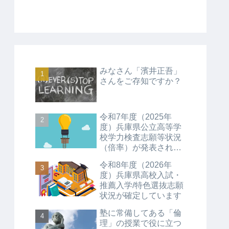
みなさん「濱井正吾」
さんをご存知ですか？
令和7年度（2025年
度）兵庫県公立高等学
校学力検査志願等状況
（倍率）が発表されて
います
令和8年度（2026年
度）兵庫県高校入試・
推薦入学/特色選抜志願
状況が確定しています
塾に常備してある「倫
理」の授業で役に立つ