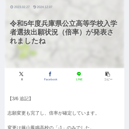
2023.02.27
2024.12.07
令和5年度兵庫県公立高等学校入学
者選抜出願状況（倍率）が発表さ
れましたね
X
Facebook
LINE
コピー
【3/6 追記】
志願変更も完了し、倍率が確定しています。
変更は篠山鳳鳴高校の「-1」のみでした。