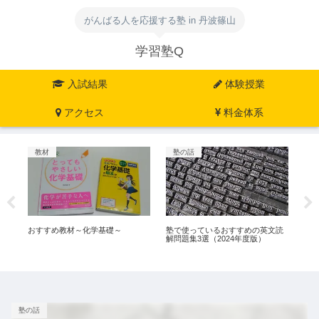
がんばる人を応援する塾 in 丹波篠山
学習塾Q
入試結果
体験授業
アクセス
料金体系
教材
塾の話
教
業
おすすめ教材～化学基礎～
塾で使っているおすすめの英文読
お
解問題集3選（2024年度版）
塾の話