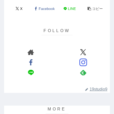
X
Facebook
LINE
コピー
19studio9