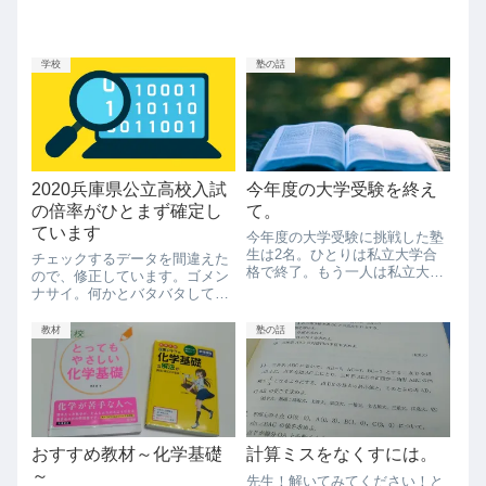
学校
塾の話
2020兵庫県公立高校入試
今年度の大学受験を終え
の倍率がひとまず確定し
て。
ています
今年度の大学受験に挑戦した塾
生は2名。ひとりは私立大学合
チェックするデータを間違えた
格で終了。もう一人は私立大学
ので、修正しています。ゴメン
の合格を手に国立大学に挑戦す
ナサイ。何かとバタバタしてい
るも、不合格となり後期試験は
ますが、倍率が発表されたので
受験せずに私立大学に進学する
まとめてみました。毎回同じこ
教材
塾の話
ことに。その塾生は大学入試が
とを言っている気もしますが、
終わった後も塾に来て本を読ん
倍率に惑わされずに、何倍にな
だり、ぼーっとし...
ろうとも、余裕をもって合格で
きるような力をつ...
おすすめ教材～化学基礎
計算ミスをなくすには。
～
先生！解いてみてください！と