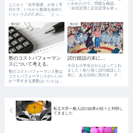
いわれたので、問題を確認。
とにかく「化学基礎」が全く手
「余弦定理と正弦定理を使って
付かず、いちから勉強を始めた
計算したら終わりじゃない？」
いという人のために。「とって
と伝えるも「解いてみてくださ
もやさしい化学基礎」とにかく
い！」と引いてくれない。何か
はじめからやりたい。まったく
塾の話
塾の話
落とし穴でもあるのかな？と思
化学基礎がわからない。そんな
いつつ、仕方なく解いてみる。
人にはこれ。かなり削ぎ落とし
解いている途中に2...
た問題集になっている感じで
す。書き込まずに何...
塾のコストパフォーマン
試行錯誤の末に…
スについて考える。
今日も小学生ががんばってくれ
ました！粘り強く試行錯誤した
塾のコストパフォーマンス塾は
末に、ある法則に気付き、それ
コストパフォーマンスがいいの
をもとに正解にたどり着きまし
か？早すぎる通塾はいいとは思
た。序ほんまにわからへんよく
っていないのですが、学業にお
頭のまわる生徒なので、いつも
金をかけるのは将来的にリター
「わからん！教えて！」と助け
ンが大きいのではないかと思っ
を求めてきても、「考え！でき
ています。習い事といえば、ス
る！」と追い返し...
イミング・そろばん・習字・英
私立大学一般入試の結果が続々と判明し
会話・野球・サッ...
てきました