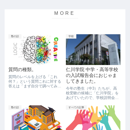
塾の話
学校
質問の種類。
仁川学院 中学・高等学校
の入試報告会におじゃま
質問のレベルを上げる「これ
してきました。
何？」という質問これに対する
答えは「まず自分で調べてみよ
今年の塾生（中3）たちが、高
う」です。「what」な質問は、
校受験の候補に「仁川学院」を
自分で解決できることがほとん
あげていたので、学校説明会に
ど。漢字の読みはうまい調べ方
行くことにしました。気になる
を未だに知らないので、それは
学校ではあったのですが、お邪
塾の話
すべての記事
読んであげます。読みは皆さん
魔するのは今回が初めてです。
どうしているん...
ドキドキ！ワクワク！どんな学
校かしっかりと見てきます！仁
川学院高等学校は...