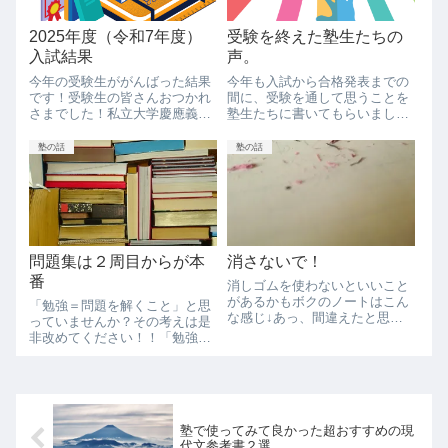
2025年度（令和7年度）
受験を終えた塾生たちの
入試結果
声。
今年の受験生ががんばった結果
今年も入試から合格発表までの
です！受験生の皆さんおつかれ
間に、受験を通して思うことを
さまでした！私立大学慶應義塾
塾生たちに書いてもらいまし
大学・文学部早稲田大学・文学
た。では、受験生たちの声をお
部早稲田大学・教育学部立教大
聞きください。受験生たちの声
塾の話
塾の話
学・法学部同志社大学・文学部
ほんとに緊張した様子が伝わっ
関西学院大学・法学部関西学院
てきます。普段はひょうひょう
大学・社会学部関西大学・法学
としているのですが、高校受験
部関西大学・政策...
も合格発表もかなり...
問題集は２周目からが本
消さないで！
番
消しゴムを使わないといいこと
があるかもボクのノートはこん
「勉強＝問題を解くこと」と思
な感じ↓あっ、間違えたと思っ
っていませんか？その考えは是
たらグルグルっとやって書き直
非改めてください！！「勉強」
し。計算してみて、こっちじゃ
の定義は人それぞれあると思う
ない！ってなったら×ってして
のでおいておいて、「問題を解
違うやり方を。答え合わせし
くこと」について考えてみまし
て、間違ってる！！！ってなっ
ょう。ちなみに、学習塾Qでは
たらグルグルグルっ...
「勉強」の定義を「頭の使い方
塾で使ってみて良かった超おすすめの現
をトレーニングす...
代文参考書２選。