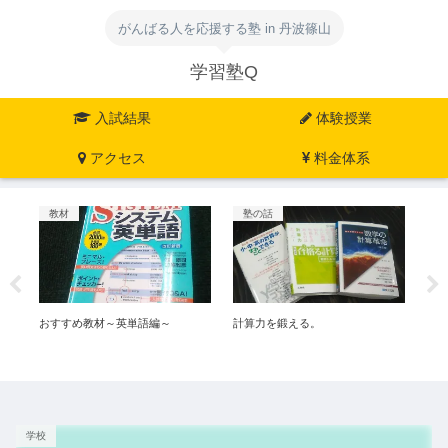
がんばる人を応援する塾 in 丹波篠山
学習塾Q
入試結果
体験授業
アクセス
料金体系
教材
塾の話
教
読
おすすめ教材～英単語編～
計算力を鍛える。
塾
め
学校