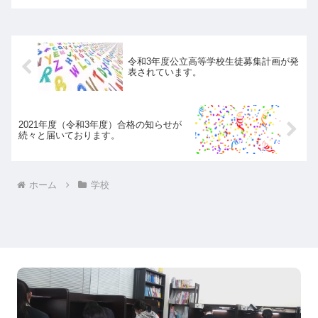
ことをゴールにしてない？って
大学・文学部早稲田大学・文学
ことです。問題の解説をしてい
部早稲田大学・教育学部立教大
るときによく言う言葉ランキン
学・法学部同志社大学・文学部
グのトップ5に入るであろう
関西学院大学・法学部関西学院
「これさっきの問題...
大学・社会学部関西大学・法学
令和3年度公立高等学校生徒募集計画が発
部関西大学・政策...
表されています。
2021年度（令和3年度）合格の知らせが
続々と届いております。
ホーム
学校