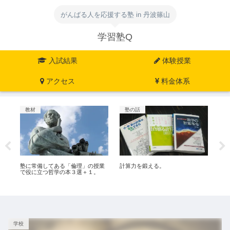
がんばる人を応援する塾 in 丹波篠山
学習塾Q
入試結果
体験授業
アクセス
料金体系
教材
塾の話
教
塾に常備してある「倫理」の授業
計算力を鍛える。
お
で役に立つ哲学の本３選＋１。
～
学校