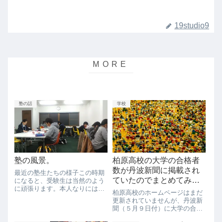
19studio9
塾の話
学校
塾の風景。
柏原高校の大学の合格者
数が丹波新聞に掲載され
最近の塾生たちの様子この時期
ていたのでまとめてみ
になると、受験生は当然のよう
に頑張ります。本人なりには頑
た。
柏原高校のホームページはまだ
張っているつもりなのでしょう
更新されていませんが、丹波新
が、こちらが考える頑張りレベ
聞（５月９日付）に大学の合格
ルに達していない生徒も当然い
状況が掲載されていたので、ま
ます。この時期に、それなりに