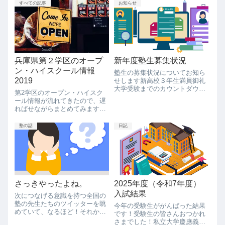
とめてみました。国公立大学京
すべての記事
お知らせ
頑張れない生徒につける薬は持
都大・大阪大・神戸大今年も大
ち合わせていない...
阪大学の合格者がいますね。毎
年合格者が出ているのは、後輩
たちのモチベーシ...
兵庫県第２学区のオープ
新年度塾生募集状況
ン・ハイスクール情報
塾生の募集状況についてお知ら
2019
せします新高校３年生満員御礼
大学受験までのカウントダウン
第2学区のオープン・ハイスク
が始まっています国公立大学を
ール情報が流れてきたので、遅
目指す受験生でまだ本格的に勉
ればせながらまとめてみます。
強をはじめていない人は、そろ
丹波篠山市から通えそうな学校
そろ手遅れになる時期だと思っ
を抜粋しています。宝塚北高校
塾の話
日記
てください思っている以上に仕
第1回：5月18日（土）－ 北高を
上げなければなら...
知る －【日時】令和元年5月18
日(土)【場所】県立宝塚北高等
学校...
さっきやったよね。
2025年度（令和7年度）
入試結果
次につなげる意識を持つ全国の
塾の先生たちのツイッターを眺
今年の受験生ががんばった結果
めていて、なるほど！それか！
です！受験生の皆さんおつかれ
と感じたこと。その問題を解く
さまでした！私立大学慶應義塾